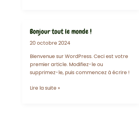
Captivating
Headlines:
Your
awesome
Bonjour tout le monde !
post
title
20 octobre 2024
goes
Bienvenue sur WordPress. Ceci est votre
here
premier article. Modifiez-le ou
supprimez-le, puis commencez à écrire !
Bonjour
Lire la suite »
tout
le
monde !