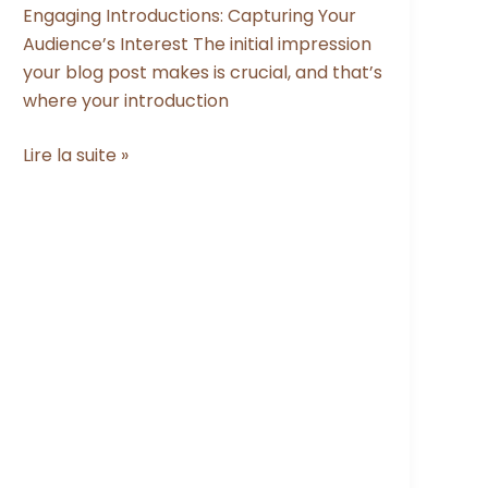
Engaging Introductions: Capturing Your
Audience’s Interest The initial impression
your blog post makes is crucial, and that’s
where your introduction
Mastering
Lire la suite »
the
First
Impression:
Your
intriguing
post
title
goes
here