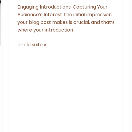
Engaging Introductions: Capturing Your
Audience’s Interest The initial impression
your blog post makes is crucial, and that’s
where your introduction
The
Lire la suite »
Art
of
Drawing
Readers
In:
Your
attractive
post
title
goes
here