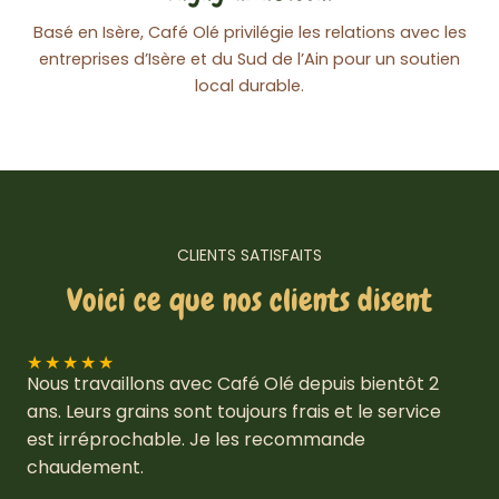
Basé en Isère, Café Olé privilégie les relations avec les
entreprises d’Isère et du Sud de l’Ain pour un soutien
local durable.
CLIENTS SATISFAITS
Voici ce que nos clients disent
★
★
★
★
★
Nous travaillons avec Café Olé depuis bientôt 2
ans. Leurs grains sont toujours frais et le service
est irréprochable. Je les recommande
chaudement.